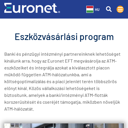
HU
Eszközvásárlási program
Banki és pénzügyi intézményi partnereinknek lehetőséget
kínálunk arra, hogy az Euronet EFT megvásárolja az ATM-
eszközeiket és integrálja azokat a kiválasztott piacon
működő független ATM-hálózatunkba, ami a
költségoptimalizálás és a piaci jelenlét terén többszörös
előnyt kínál. Közös vállalkozási lehetőségeket is
biztosítunk, amelyek a banki/intézményi ATM-flották
korszerűsítését és cseréjét támogatja, miközben növeljük
ATM-hálózatát.