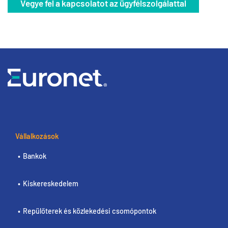
Vegye fel a kapcsolatot az ügyfélszolgálattal
Vállalkozások
Bankok
Kiskereskedelem
Repülőterek és közlekedési csomópontok