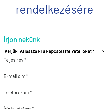
rendelkezésére
Írjon nekünk
Teljes név *
E-mail cím *
Telefonszám *
Írja le kérését *