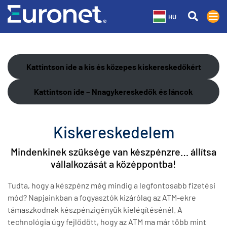
HU
Kattintson ide a kis és közepes kiskereskedőkért
Kattintson ide – Nnagykereskedők
és láncok
Kiskereskedelem
Mindenkinek szüksége van készpénzre… állítsa
vállalkozását a középpontba!
Tudta, hogy a készpénz még mindig a legfontosabb fizetési
mód? Napjainkban a fogyasztók kizárólag az ATM-ekre
támaszkodnak készpénzigényük kielégítésénél. A
technológia úgy fejlődött, hogy az ATM ma már több mint