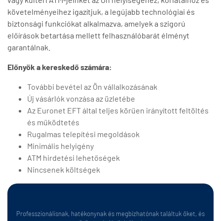
követelményeihez igazítjuk, a legújabb technológiai és
biztonsági funkciókat alkalmazva, amelyek a szigorú
előírások betartása mellett felhasználóbarát élményt
garantálnak.
Előnyök a kereskedő számára:
További bevétel az Ön vállalkozásának
Új vásárlók vonzása az üzletébe
Az Euronet EFT által teljes körűen irányított feltöltés
és működtetés
Rugalmas telepítési megoldások
Minimális helyigény
ATM hirdetési lehetőségek
Nincsenek költségek
Professzionálisnak, hatékonynak és megbízhatónak találtuk őket, és