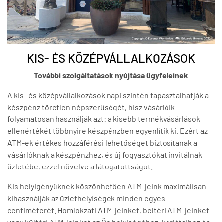
KIS- ÉS KÖZÉPVÁLLALKOZÁSOK
További szolgáltatások nyújtása ügyfeleinek
A kis- és középvállalkozások napi szintén tapasztalhatják a
készpénz töretlen népszerűségét, hisz vásárlóik
folyamatosan használják azt: a kisebb termékvásárlások
ellenértékét többnyire készpénzben egyenlítik ki. Ezért az
ATM-ek értékes hozzáférési lehetőséget biztosítanak a
vásárlóknak a készpénzhez, és új fogyasztókat invitálnak
üzletébe, ezzel növelve a látogatottságot.
Kis helyigényüknek köszönhetően ATM-jeink maximálisan
kihasználják az üzlethelyiségek minden egyes
centiméterét. Homlokzati ATM-jeinket, beltéri ATM-jeinket
vagy kültéri ATM-jeinket az Ön helyiségéhez, korlátaihoz és