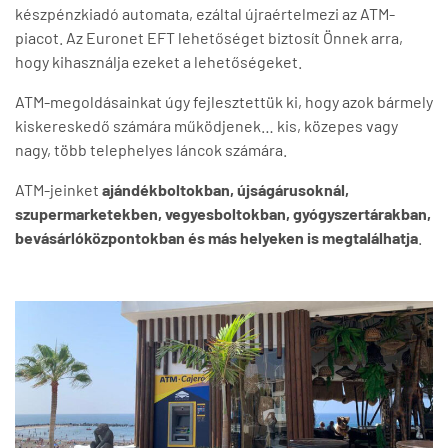
készpénzkiadó automata, ezáltal újraértelmezi az ATM-
piacot. Az Euronet EFT lehetőséget biztosít Önnek arra,
hogy kihasználja ezeket a lehetőségeket.
ATM-megoldásainkat úgy fejlesztettük ki, hogy azok bármely
kiskereskedő számára működjenek… kis, közepes vagy
nagy, több telephelyes láncok számára.
ATM-jeinket
ajándékboltokban, újságárusoknál,
szupermarketekben, vegyesboltokban, gyógyszertárakban,
bevásárlóközpontokban és más helyeken is megtalálhatja
.