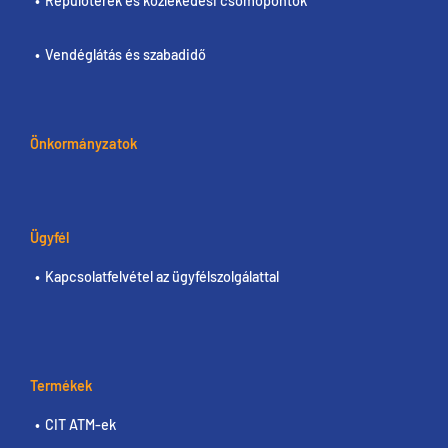
Repülőterek és közlekedési csomópontok
Vendéglátás és szabadidő
Önkormányzatok
Ügyfél
Kapcsolatfelvétel az ügyfélszolgálattal
Termékek
CIT ATM-ek