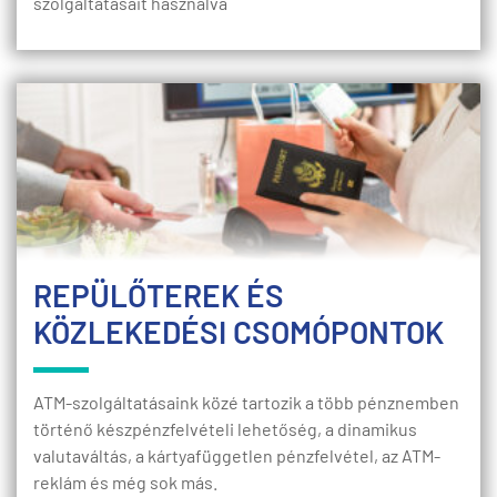
szolgáltatásait használva
REPÜLŐTEREK ÉS
KÖZLEKEDÉSI CSOMÓPONTOK
ATM-szolgáltatásaink közé tartozik a több pénznemben
történő készpénzfelvételi lehetőség, a dinamikus
valutaváltás, a kártyafüggetlen pénzfelvétel, az ATM-
reklám és még sok más.