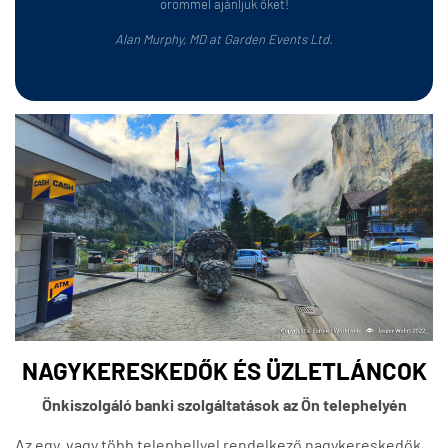
örömmel ajánljuk őket!
Alan Murphy, MD at Garden Events Ltd.
NAGYKERESKEDŐK ÉS ÜZLETLÁNCOK
Önkiszolgáló banki szolgáltatások az Ön telephelyén
Az egy, vagy több telephellyel rendelkező nagykereskedők