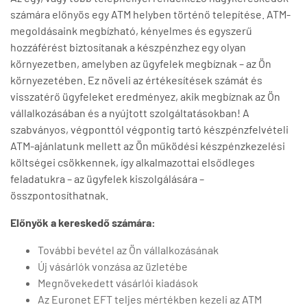
számára előnyös egy ATM helyben történő telepítése. ATM-
megoldásaink megbízható, kényelmes és egyszerű
hozzáférést biztosítanak a készpénzhez egy olyan
környezetben, amelyben az ügyfelek megbíznak – az Ön
környezetében. Ez növeli az értékesítések számát és
visszatérő ügyfeleket eredményez, akik megbíznak az Ön
vállalkozásában és a nyújtott szolgáltatásokban! A
szabványos, végponttól végpontig tartó készpénzfelvételi
ATM-ajánlatunk mellett az Ön működési készpénzkezelési
költségei csökkennek, így alkalmazottai elsődleges
feladatukra – az ügyfelek kiszolgálására –
összpontosíthatnak.
Előnyök a kereskedő számára:
További bevétel az Ön vállalkozásának
Új vásárlók vonzása az üzletébe
Megnövekedett vásárlói kiadások
Az Euronet EFT teljes mértékben kezeli az ATM