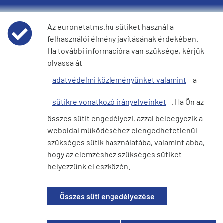
Az euronetatms.hu sütiket használ a
felhasználói élmény javításának érdekében.
Policies
Ha további információra van szüksége, kérjük
olvassa át
Weboldal felhasználási feltételei
adatvédelmi közleményünket valamint
a
Adatvédelmi nyilatkozat
sütikre vonatkozó irányelveinket
. Ha Ön az
összes sütit engedélyezi, azzal beleegyezik a
Cookie szabályzat
weboldal működéséhez elengedhetetlenül
szükséges sütik használatába, valamint abba,
hogy az elemzéshez szükséges sütiket
Befektetői oldal
helyezzünk el eszközén.
Összes süti engedélyezése
© 2026 Euronet Banktechnikai Szolgáltató Kft.. Minden jog fenntartva.
Magyarországon bejegyezve. Cégszám: 01-09-680790 . Bejegyzett
székhely: Alkotás utca 50, Alkotás Point, 1123, Budapest, Magyarország.