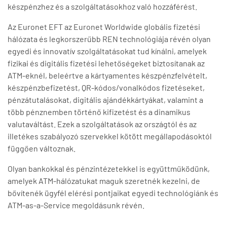
készpénzhez és a szolgáltatásokhoz való hozzáférést.
Az Euronet EFT az Euronet Worldwide globális fizetési
hálózata és legkorszerűbb REN technológiája révén olyan
egyedi és innovatív szolgáltatásokat tud kínálni, amelyek
fizikai és digitális fizetési lehetőségeket biztosítanak az
ATM-eknél, beleértve a kártyamentes készpénzfelvételt,
készpénzbefizetést, QR-kódos/vonalkódos fizetéseket,
pénzátutalásokat, digitális ajándékkártyákat, valamint a
több pénznemben történő kifizetést és a dinamikus
valutaváltást. Ezek a szolgáltatások az országtól és az
illetékes szabályozó szervekkel kötött megállapodásoktól
függően változnak.
Olyan bankokkal és pénzintézetekkel is együttműködünk,
amelyek ATM-hálózatukat maguk szeretnék kezelni, de
bővítenék ügyfél elérési pontjaikat egyedi technológiánk és
ATM-as-a-Service megoldásunk révén.