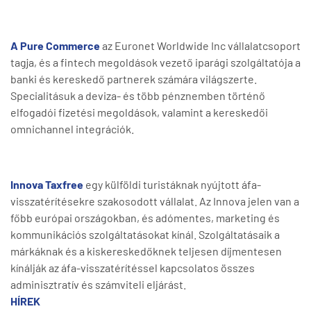
A Pure Commerce
az Euronet Worldwide Inc vállalatcsoport
tagja, és a fintech megoldások vezető iparági szolgáltatója a
banki és kereskedő partnerek számára világszerte.
Specialitásuk a deviza- és több pénznemben történő
elfogadói fizetési megoldások, valamint a kereskedői
omnichannel integrációk.
Innova Taxfree
egy külföldi turistáknak nyújtott áfa-
visszatérítésekre szakosodott vállalat. Az Innova jelen van a
főbb európai országokban, és adómentes, marketing és
kommunikációs szolgáltatásokat kínál. Szolgáltatásaik a
márkáknak és a kiskereskedőknek teljesen díjmentesen
kínálják az áfa-visszatérítéssel kapcsolatos összes
adminisztratív és számviteli eljárást.
HÍREK