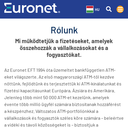
HU
Rólunk
Mi működtetjük a fizetéseket, amelyek
összehozzák a vállalkozásokat és a
fogyasztókat.
Az Euronet EFT 1994 óta üzemeltet bankfüggetlen ATM-
eket világszerte. Az első magyarországi ATM-től kezdve
nőttünk, fejlődtünk és terjesztettük ki ATM-kínálatunkat és
fizetési kapacitásunkat Európára, Ázsiára és Amerikára.
Jelenleg több mint 50 000 ATM-et kezelünk, amelyek
évente több millió ügyfél számára biztosítanak hozzáférést
a készpénzhez. Változatos ATM-portfóliónkkal a
vállalkozások és fogyasztók széles köre számára – beleértve
a vidéki és távoli közösségeket is – biztosítjuk a