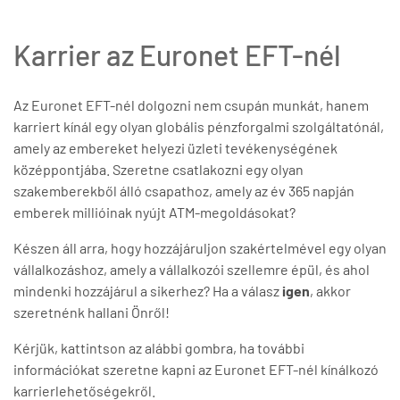
Karrier az Euronet EFT-nél
Az Euronet EFT-nél dolgozni nem csupán munkát, hanem
karriert kínál egy olyan globális pénzforgalmi szolgáltatónál,
amely az embereket helyezi üzleti tevékenységének
középpontjába. Szeretne csatlakozni egy olyan
szakemberekből álló csapathoz, amely az év 365 napján
emberek millióinak nyújt ATM-megoldásokat?
Készen áll arra, hogy hozzájáruljon szakértelmével egy olyan
vállalkozáshoz, amely a vállalkozói szellemre épül, és ahol
mindenki hozzájárul a sikerhez? Ha a válasz
igen
, akkor
szeretnénk hallani Önről!
Kérjük, kattintson az alábbi gombra, ha további
információkat szeretne kapni az Euronet EFT-nél kínálkozó
karrierlehetőségekről.