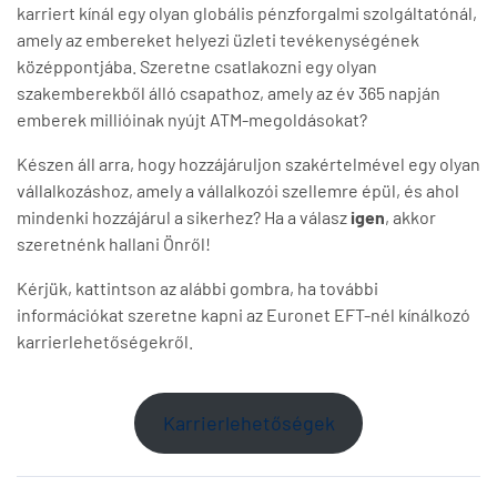
karriert kínál egy olyan globális pénzforgalmi szolgáltatónál,
amely az embereket helyezi üzleti tevékenységének
középpontjába. Szeretne csatlakozni egy olyan
szakemberekből álló csapathoz, amely az év 365 napján
emberek millióinak nyújt ATM-megoldásokat?
Készen áll arra, hogy hozzájáruljon szakértelmével egy olyan
vállalkozáshoz, amely a vállalkozói szellemre épül, és ahol
mindenki hozzájárul a sikerhez? Ha a válasz
igen
, akkor
szeretnénk hallani Önről!
Kérjük, kattintson az alábbi gombra, ha további
információkat szeretne kapni az Euronet EFT-nél kínálkozó
karrierlehetőségekről.
Karrierlehetőségek