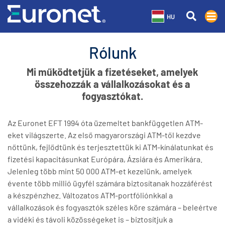
HU
Rólunk
Mi működtetjük a fizetéseket, amelyek
összehozzák a vállalkozásokat és a
fogyasztókat.
Az Euronet EFT 1994 óta üzemeltet bankfüggetlen ATM-
eket világszerte. Az első magyarországi ATM-től kezdve
nőttünk, fejlődtünk és terjesztettük ki ATM-kínálatunkat és
fizetési kapacitásunkat Európára, Ázsiára és Amerikára.
Jelenleg több mint 50 000 ATM-et kezelünk, amelyek
évente több millió ügyfél számára biztosítanak hozzáférést
a készpénzhez. Változatos ATM-portfóliónkkal a
vállalkozások és fogyasztók széles köre számára – beleértve
a vidéki és távoli közösségeket is – biztosítjuk a