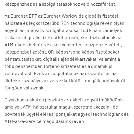
készpénzhez és a szolgáltatásokhoz való hozzáférést.
Az Euronet EFT az Euronet Worldwide globális fizetési
hálózata és legkorszerűbb REN technológiája révén olyan
egyedi és innovatív szolgáltatásokat tud kínálni, amelyek
fizikai és digitális fizetési lehetőségeket biztosítanak az
ATM-eknél, beleértve a kártyamentes készpénzfelvételt,
készpénzbefizetést, QR-kódos/vonalkódos fizetéseket,
pénzátutalásokat, digitális ajándékkártyákat, valamint a
több pénznemben történő kifizetést és a dinamikus
valutaváltást. Ezek a szolgáltatások az országtól és az
illetékes szabályozó szervekkel kötött megállapodásoktól
függően változnak.
Olyan bankokkal és pénzintézetekkel is együttműködünk,
amelyek ATM-hálózatukat maguk szeretnék kezelni, de
bővítenék ügyfél elérési pontjaikat egyedi technológiánk és
ATM-as-a-Service megoldásunk révén.