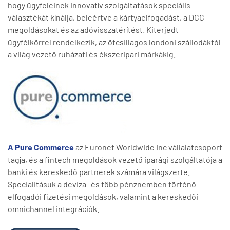
hogy ügyfeleinek innovatív szolgáltatások speciális
választékát kínálja, beleértve a kártyaelfogadást, a DCC
megoldásokat és az adóvisszatérítést. Kiterjedt
ügyfélkörrel rendelkezik, az ötcsillagos londoni szállodáktól
a világ vezető ruházati és ékszeripari márkákig.
A Pure Commerce
az Euronet Worldwide Inc vállalatcsoport
tagja, és a fintech megoldások vezető iparági szolgáltatója a
banki és kereskedő partnerek számára világszerte.
Specialitásuk a deviza- és több pénznemben történő
elfogadói fizetési megoldások, valamint a kereskedői
omnichannel integrációk.