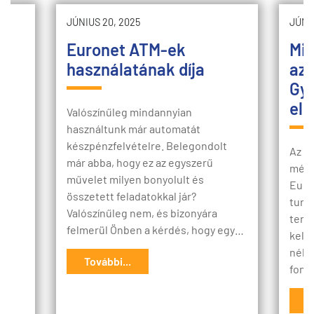
JÚNIUS 20, 2025
JÚNIU
Euronet ATM-ek
Mié
használatának díja
az 
Gya
elo
Valószínűleg mindannyian
használtunk már automatát
készpénzfelvételre. Belegondolt
Az e
már abba, hogy ez az egyszerű
y?
médiá
művelet milyen bonyolult és
Euro
összetett feladatokkal jár?
turis
Valószínűleg nem, és bizonyára
terü
felmerül Önben a kérdés, hogy egy…
kelle
i,
néhá
További...
font
T