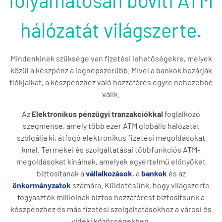
folyamatosan bővíti ATM
hálózatát világszerte.
Mindenkinek szüksége van fizetési lehetőségekre, melyek
közül a készpénz a legnépszerűbb. Mivel a bankok bezárják
fiókjaikat, a készpénzhez való hozzáférés egyre nehezebbé
válik.
Az
Elektronikus pénzügyi tranzakciókkal
foglalkozó
szegmense, amely több ezer ATM globális hálózatát
szolgálja ki, átfogó elektronikus fizetési megoldásokat
kínál. Termékei és szolgáltatásai többfunkciós ATM-
megoldásokat kínálnak, amelyek egyértelmű előnyöket
biztosítanak a
vállalkozások
,
a
bankok
és az
önkormányzatok
számára. Küldetésünk, hogy világszerte
fogyasztók millióinak biztos hozzáférést biztosítsunk a
készpénzhez és más fizetési szolgáltatásokhoz a városi és
vidéki közösségekben.