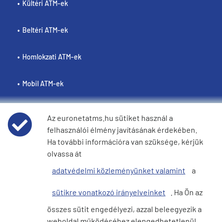
Kültéri ATM-ek
Beltéri ATM-ek
Homlokzati ATM-ek
Mobil ATM-ek
Az euronetatms.hu sütiket használ a
felhasználói élmény javításának érdekében.
Policies
Ha további információra van szüksége, kérjük
olvassa át
Weboldal felhasználási feltételei
adatvédelmi közleményünket valamint
a
Adatvédelmi nyilatkozat
sütikre vonatkozó irányelveinket
. Ha Ön az
összes sütit engedélyezi, azzal beleegyezik a
Cookie szabályzat
weboldal működéséhez elengedhetetlenül