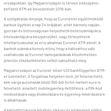
országokban, így Magyarországon is tervezi a készpénz-
befizető ATM-ek bevezetését 2016-ban.
A szolgáltatás lényege, hogy az Euronettel együttműködő
bankok ügyfelei a nap 24 órájában, a hét bármely napján,
gyorsan és biztonságosan helyezhetik betétszámlájukra,
hitelszámlájukra készpénzüket, vagy törleszthetik
hiteltartozásukat az erre alkalmas Euronet ATM-eknél. A
bankok számára komoly előny, hogy a hálózathoz való
csatlakozás az Euronet támogatásának köszönhetően
jelentős tőkebefektetés nélkül valósítható meg.
Magyarországon az Euronet közel 420 bankfüggetlen ATM-
et üzemeltet. A forgalmas helyeken levő, jól felismerhető,
kék-sárga automaták közül 350-ből forint mellett euró is
felvehető, emellett mobilegyenleg-feltöltésre, a PIN-kód
módosítására vagy blokkolására és egyenleg-lekérdezésre
is alkalmasak.
A kártyabirtokosok körében sikeres és közkedvelt eddigi