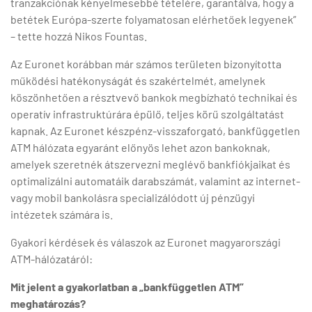
tranzakciónak kényelmesebbé tételére, garantálva, hogy a
betétek Európa-szerte folyamatosan elérhetőek legyenek”
– tette hozzá Nikos Fountas.
Az Euronet korábban már számos területen bizonyította
működési hatékonyságát és szakértelmét, amelynek
köszönhetően a résztvevő bankok megbízható technikai és
operatív infrastruktúrára épülő, teljes körű szolgáltatást
kapnak. Az Euronet készpénz-visszaforgató, bankfüggetlen
ATM hálózata egyaránt előnyös lehet azon bankoknak,
amelyek szeretnék átszervezni meglévő bankfiókjaikat és
optimalizálni automatáik darabszámát, valamint az internet-
vagy mobil bankolásra specializálódott új pénzügyi
intézetek számára is.
Gyakori kérdések és válaszok az Euronet magyarországi
ATM-hálózatáról:
Mit jelent a gyakorlatban a „bankfüggetlen ATM”
meghatározás?