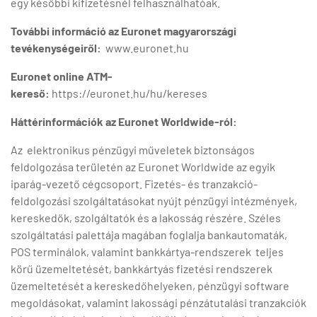
egy későbbi kifizetésnél felhasználhatóak.
További információ az Euronet magyarországi
tevékenységeiről:
www.euronet.hu
Euronet online ATM-
kereső:
https://euronet.hu/hu/kereses
Háttérinformációk az Euronet Worldwide-ról:
Az elektronikus pénzügyi műveletek biztonságos
feldolgozása területén az Euronet Worldwide az egyik
iparág-vezető cégcsoport. Fizetés- és tranzakció-
feldolgozási szolgáltatásokat nyújt pénzügyi intézmények,
kereskedők, szolgáltatók és a lakosság részére. Széles
szolgáltatási palettája magában foglalja bankautomaták,
POS terminálok, valamint bankkártya-rendszerek teljes
körű üzemeltetését, bankkártyás fizetési rendszerek
üzemeltetését a kereskedőhelyeken, pénzügyi software
megoldásokat, valamint lakossági pénzátutalási tranzakciók