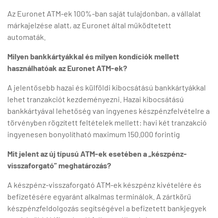
Az Euronet ATM-ek 100%-ban saját tulajdonban, a vállalat
márkajelzése alatt, az Euronet által működtetett
automaták.
Milyen bankkártyákkal és milyen kondíciók mellett
használhatóak az Euronet ATM-ek?
A jelentősebb hazai és külföldi kibocsátású bankkártyákkal
lehet tranzakciót kezdeményezni. Hazai kibocsátású
bankkártyával lehetőség van ingyenes készpénzfelvételre a
törvényben rögzített feltételek mellett: havi két tranzakció
ingyenesen bonyolítható maximum 150.000 forintig
Mit jelent az új típusú ATM-ek esetében a „készpénz-
visszaforgató” meghatározás?
A készpénz-visszaforgató ATM-ek készpénz kivételére és
befizetésére egyaránt alkalmas terminálok. A zártkörű
készpénzfeldolgozás segítségével a befizetett bankjegyek