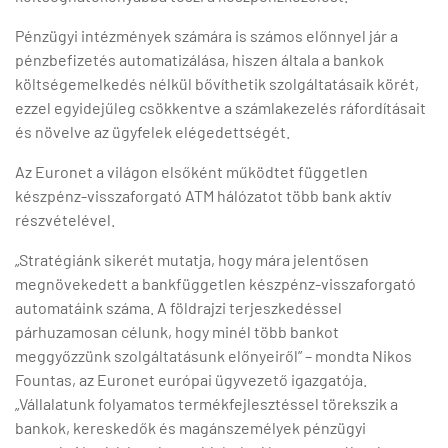
Pénzügyi intézmények számára is számos előnnyel jár a
pénzbefizetés automatizálása, hiszen általa a bankok
költségemelkedés nélkül bővíthetik szolgáltatásaik körét,
ezzel egyidejűleg csökkentve a számlakezelés ráfordításait
és növelve az ügyfelek elégedettségét.
Az Euronet a világon elsőként működtet független
készpénz-visszaforgató ATM hálózatot több bank aktív
részvételével.
„Stratégiánk sikerét mutatja, hogy mára jelentősen
megnövekedett a bankfüggetlen készpénz-visszaforgató
automatáink száma. A földrajzi terjeszkedéssel
párhuzamosan célunk, hogy minél több bankot
meggyőzzünk szolgáltatásunk előnyeiről” – mondta Nikos
Fountas, az Euronet európai ügyvezető igazgatója.
„Vállalatunk folyamatos termékfejlesztéssel törekszik a
bankok, kereskedők és magánszemélyek pénzügyi