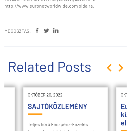
http://www.euronetworldwide.com oldalra.
MEGOSZTÁS:
Related Posts
OKTÓBER 20, 2022
OKTÓ
SAJTÓKÖZLEMÉNY
Eur
kül
elő
Teljes körű készpénz-kezelés