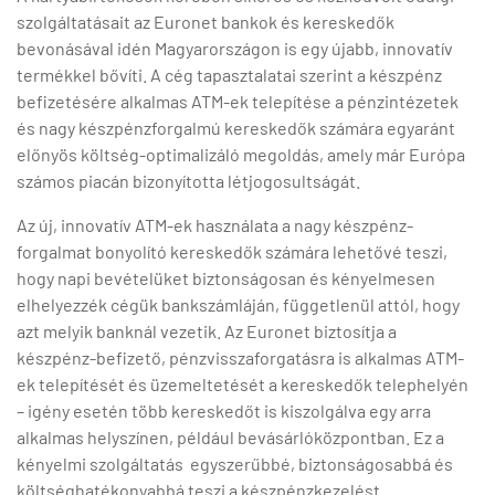
szolgáltatásait az Euronet bankok és kereskedők
bevonásával idén Magyarországon is egy újabb, innovatív
termékkel bővíti. A cég tapasztalatai szerint a készpénz
befizetésére alkalmas ATM-ek telepítése a pénzintézetek
és nagy készpénzforgalmú kereskedők számára egyaránt
előnyös költség-optimalizáló megoldás, amely már Európa
számos piacán bizonyította létjogosultságát.
Az új, innovatív ATM-ek használata a nagy készpénz-
forgalmat bonyolító kereskedők számára lehetővé teszi,
hogy napi bevételüket biztonságosan és kényelmesen
elhelyezzék cégük bankszámláján, függetlenül attól, hogy
azt melyik banknál vezetik. Az Euronet biztosítja a
készpénz-befizető, pénzvisszaforgatásra is alkalmas ATM-
ek telepítését és üzemeltetését a kereskedők telephelyén
– igény esetén több kereskedőt is kiszolgálva egy arra
alkalmas helyszínen, például bevásárlóközpontban. Ez a
kényelmi szolgáltatás egyszerűbbé, biztonságosabbá és
költséghatékonyabbá teszi a készpénzkezelést.