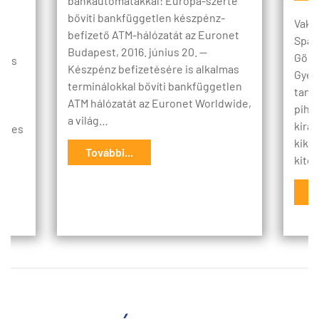
bankautomatákkal: Európa-szerte
bővíti bankfüggetlen készpénz-
Vaká
befizető ATM-hálózatát az Euronet
Span
Budapest, 2016. június 20. —
Görö
t is
Készpénz befizetésére is alkalmas
Gyer
terminálokkal bővíti bankfüggetlen
tanu
ATM hálózatát az Euronet Worldwide,
pihe
a világ…
kirán
képes
kikap
További...
kiteo
ar
T