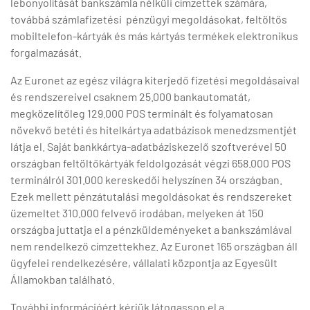
lebonyolítását bankszámla nélküli címzettek számára,
továbbá számlafizetési pénzügyi megoldásokat, feltöltős
mobiltelefon-kártyák és más kártyás termékek elektronikus
forgalmazását.
Az Euronet az egész világra kiterjedő fizetési megoldásaival
és rendszereivel csaknem 25.000 bankautomatát,
megközelítőleg 129.000 POS terminált és folyamatosan
növekvő betéti és hitelkártya adatbázisok menedzsmentjét
látja el. Saját bankkártya-adatbáziskezelő szoftverével 50
országban feltöltőkártyák feldolgozását végzi 658.000 POS
terminálról 301.000 kereskedői helyszínen 34 országban.
Ezek mellett pénzátutalási megoldásokat és rendszereket
üzemeltet 310.000 felvevő irodában, melyeken át 150
országba juttatja el a pénzküldeményeket a bankszámlával
nem rendelkező címzettekhez. Az Euronet 165 országban áll
ügyfelei rendelkezésére, vállalati központja az Egyesült
Államokban található.
További információért kérjük látogasson el a