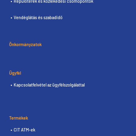
Repülőterek és közlekedési csomópontok
Vendéglátás és szabadidő
Önkormányzatok
Ügyfél
Kapcsolatfelvétel az ügyfélszolgálattal
Termékek
CIT ATM-ek