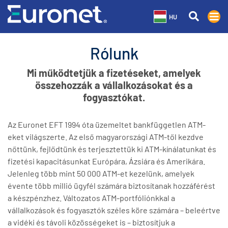
HU
Rólunk
Mi működtetjük a fizetéseket, amelyek
összehozzák a vállalkozásokat és a
fogyasztókat.
Az Euronet EFT 1994 óta üzemeltet bankfüggetlen ATM-
eket világszerte. Az első magyarországi ATM-től kezdve
nőttünk, fejlődtünk és terjesztettük ki ATM-kínálatunkat és
fizetési kapacitásunkat Európára, Ázsiára és Amerikára.
Jelenleg több mint 50 000 ATM-et kezelünk, amelyek
évente több millió ügyfél számára biztosítanak hozzáférést
a készpénzhez. Változatos ATM-portfóliónkkal a
vállalkozások és fogyasztók széles köre számára – beleértve
a vidéki és távoli közösségeket is – biztosítjuk a