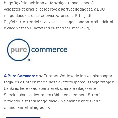
hogy ügyfeleinek innovatív szolgáltatások speciális
választékát kínálja, beleértve a kártyaelfogadást, a DCC
megoldásokat és az adóvisszatérítést. Kiterjedt
ügyfélkörrel rendelkezik, az ötcsillagos londoni szállodáktól
a világ vezető ruházati és ékszeripari márkákig.
A Pure Commerce
az Euronet Worldwide Inc vállalatcsoport
tagja, és a fintech megoldások vezető iparági szolgáltatója a
banki és kereskedő partnerek számára világszerte.
Specialitásuk a deviza- és több pénznemben történő
elfogadói fizetési megoldások, valamint a kereskedői
omnichannel integrációk.