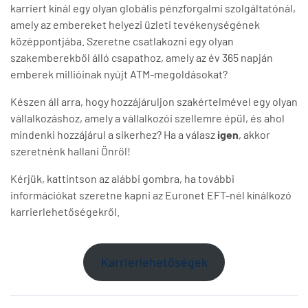
karriert kínál egy olyan globális pénzforgalmi szolgáltatónál,
amely az embereket helyezi üzleti tevékenységének
középpontjába. Szeretne csatlakozni egy olyan
szakemberekből álló csapathoz, amely az év 365 napján
emberek millióinak nyújt ATM-megoldásokat?
Készen áll arra, hogy hozzájáruljon szakértelmével egy olyan
vállalkozáshoz, amely a vállalkozói szellemre épül, és ahol
mindenki hozzájárul a sikerhez? Ha a válasz
igen
, akkor
szeretnénk hallani Önről!
Kérjük, kattintson az alábbi gombra, ha további
információkat szeretne kapni az Euronet EFT-nél kínálkozó
karrierlehetőségekről.
Karrierlehetőségek