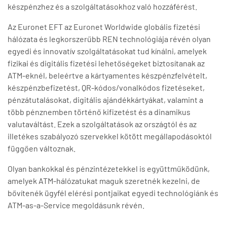
készpénzhez és a szolgáltatásokhoz való hozzáférést.
Az Euronet EFT az Euronet Worldwide globális fizetési
hálózata és legkorszerűbb REN technológiája révén olyan
egyedi és innovatív szolgáltatásokat tud kínálni, amelyek
fizikai és digitális fizetési lehetőségeket biztosítanak az
ATM-eknél, beleértve a kártyamentes készpénzfelvételt,
készpénzbefizetést, QR-kódos/vonalkódos fizetéseket,
pénzátutalásokat, digitális ajándékkártyákat, valamint a
több pénznemben történő kifizetést és a dinamikus
valutaváltást. Ezek a szolgáltatások az országtól és az
illetékes szabályozó szervekkel kötött megállapodásoktól
függően változnak.
Olyan bankokkal és pénzintézetekkel is együttműködünk,
amelyek ATM-hálózatukat maguk szeretnék kezelni, de
bővítenék ügyfél elérési pontjaikat egyedi technológiánk és
ATM-as-a-Service megoldásunk révén.