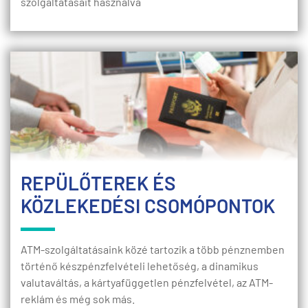
szolgáltatásait használva
REPÜLŐTEREK ÉS
KÖZLEKEDÉSI CSOMÓPONTOK
ATM-szolgáltatásaink közé tartozik a több pénznemben
történő készpénzfelvételi lehetőség, a dinamikus
valutaváltás, a kártyafüggetlen pénzfelvétel, az ATM-
reklám és még sok más.