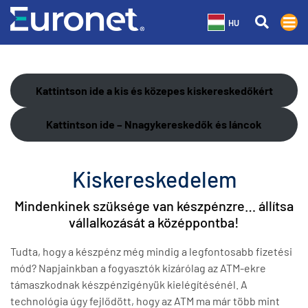
HU
Kattintson ide a kis és közepes kiskereskedőkért
Kattintson ide – Nnagykereskedők
és láncok
Kiskereskedelem
Mindenkinek szüksége van készpénzre… állítsa
vállalkozását a középpontba!
Tudta, hogy a készpénz még mindig a legfontosabb fizetési
mód? Napjainkban a fogyasztók kizárólag az ATM-ekre
támaszkodnak készpénzigényük kielégítésénél. A
technológia úgy fejlődött, hogy az ATM ma már több mint