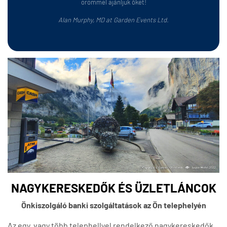
örömmel ajánljuk őket!
Alan Murphy, MD at Garden Events Ltd.
NAGYKERESKEDŐK ÉS ÜZLETLÁNCOK
Önkiszolgáló banki szolgáltatások az Ön telephelyén
Az egy, vagy több telephellyel rendelkező nagykereskedők