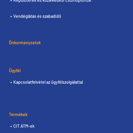
Repülőterek és közlekedési csomópontok
Vendéglátás és szabadidő
Önkormányzatok
Ügyfél
Kapcsolatfelvétel az ügyfélszolgálattal
Termékek
CIT ATM-ek