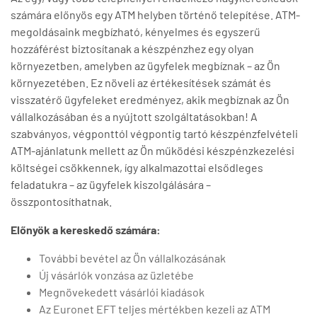
számára előnyös egy ATM helyben történő telepítése. ATM-
megoldásaink megbízható, kényelmes és egyszerű
hozzáférést biztosítanak a készpénzhez egy olyan
környezetben, amelyben az ügyfelek megbíznak – az Ön
környezetében. Ez növeli az értékesítések számát és
visszatérő ügyfeleket eredményez, akik megbíznak az Ön
vállalkozásában és a nyújtott szolgáltatásokban! A
szabványos, végponttól végpontig tartó készpénzfelvételi
ATM-ajánlatunk mellett az Ön működési készpénzkezelési
költségei csökkennek, így alkalmazottai elsődleges
feladatukra – az ügyfelek kiszolgálására –
összpontosíthatnak.
Előnyök a kereskedő számára:
További bevétel az Ön vállalkozásának
Új vásárlók vonzása az üzletébe
Megnövekedett vásárlói kiadások
Az Euronet EFT teljes mértékben kezeli az ATM