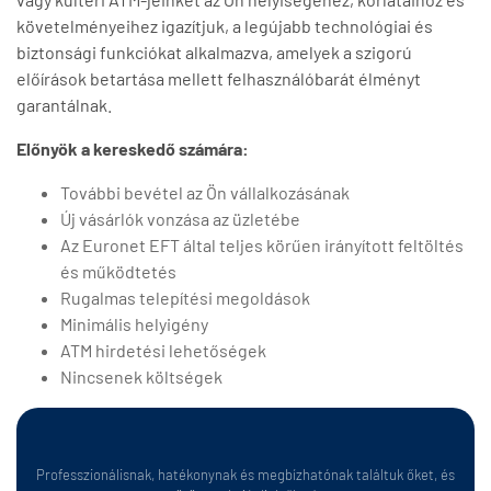
követelményeihez igazítjuk, a legújabb technológiai és
biztonsági funkciókat alkalmazva, amelyek a szigorú
előírások betartása mellett felhasználóbarát élményt
garantálnak.
Előnyök a kereskedő számára:
További bevétel az Ön vállalkozásának
Új vásárlók vonzása az üzletébe
Az Euronet EFT által teljes körűen irányított feltöltés
és működtetés
Rugalmas telepítési megoldások
Minimális helyigény
ATM hirdetési lehetőségek
Nincsenek költségek
Professzionálisnak, hatékonynak és megbízhatónak találtuk őket, és