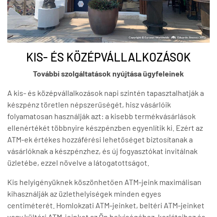
KIS- ÉS KÖZÉPVÁLLALKOZÁSOK
További szolgáltatások nyújtása ügyfeleinek
A kis- és középvállalkozások napi szintén tapasztalhatják a
készpénz töretlen népszerűségét, hisz vásárlóik
folyamatosan használják azt: a kisebb termékvásárlások
ellenértékét többnyire készpénzben egyenlítik ki. Ezért az
ATM-ek értékes hozzáférési lehetőséget biztosítanak a
vásárlóknak a készpénzhez, és új fogyasztókat invitálnak
üzletébe, ezzel növelve a látogatottságot.
Kis helyigényüknek köszönhetően ATM-jeink maximálisan
kihasználják az üzlethelyiségek minden egyes
centiméterét. Homlokzati ATM-jeinket, beltéri ATM-jeinket
vagy kültéri ATM-jeinket az Ön helyiségéhez, korlátaihoz és