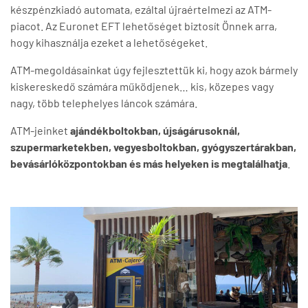
készpénzkiadó automata, ezáltal újraértelmezi az ATM-
piacot. Az Euronet EFT lehetőséget biztosít Önnek arra,
hogy kihasználja ezeket a lehetőségeket.
ATM-megoldásainkat úgy fejlesztettük ki, hogy azok bármely
kiskereskedő számára működjenek… kis, közepes vagy
nagy, több telephelyes láncok számára.
ATM-jeinket
ajándékboltokban, újságárusoknál,
szupermarketekben, vegyesboltokban, gyógyszertárakban,
bevásárlóközpontokban és más helyeken is megtalálhatja
.