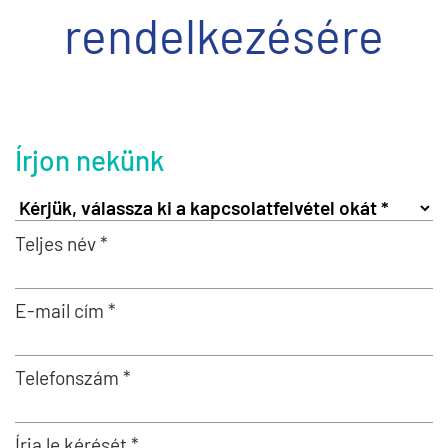
rendelkezésére
Írjon nekünk
Teljes név *
E-mail cím *
Telefonszám *
Írja le kérését *