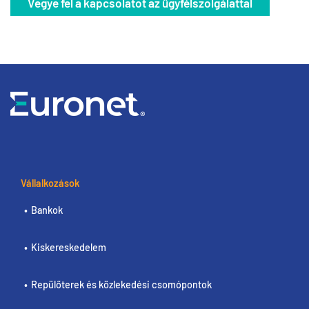
Vegye fel a kapcsolatot az ügyfélszolgálattal
Vállalkozások
Bankok
Kiskereskedelem
Repülőterek és közlekedési csomópontok