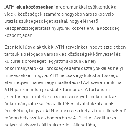
„
ATM-ek a közösségben
” programunkkal csökkentjük a
vidéki közösségek számára a nagyobb városokba való
utazás szükségességét azáltal, hogy elérhető
készpénzszolgáltatást nyújtunk, közvetlenül a közösség
központjában.
Ezenfelül úgy alakítjuk ki ATM-terveinket, hogy tiszteletben
tartsuk a befogadó városok és közösségek környezeti és
kulturális örökségét, együttműködünk a helyi
önkormányzatokkal, örökségvédelmi osztályokkal és helyi
művészekkel, hogy az ATM ne csak egy kulcsfontosságú
elem legyen, hanem egy műalkotás is! Azt szeretnénk, ha
ATM-jeink minden jó okból kitűnnének. A történelmi
jelentőségű területeken szorosan együttműködünk az
önkormányzatokkal és az illetékes hivatalokkal annak
érdekében, hogy az ATM-et ne csak a helyszínhez illeszkedő
módon helyezzük el, hanem ha az ATM-et eltávolítjuk, a
helyszínt vissza is állítsuk eredeti állapotába.