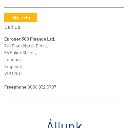
Küldje el a
Call us
Euronet 360 Finance Ltd.
7th Floor North Block,
55 Baker Street,
London,
England,
W1U 7EU
Freephone
0800 032 0707
Állunk