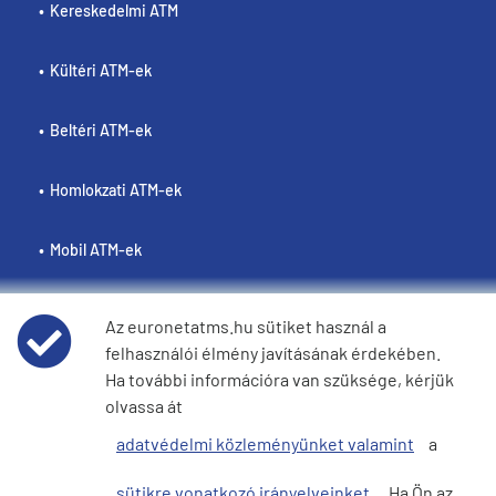
Kereskedelmi ATM
Kültéri ATM-ek
Beltéri ATM-ek
Homlokzati ATM-ek
Mobil ATM-ek
Az euronetatms.hu sütiket használ a
felhasználói élmény javításának érdekében.
Policies
Ha további információra van szüksége, kérjük
olvassa át
Weboldal felhasználási feltételei
adatvédelmi közleményünket valamint
a
Adatvédelmi nyilatkozat
sütikre vonatkozó irányelveinket
. Ha Ön az