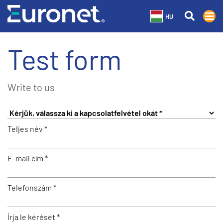
HU
Test form
Write to us
Teljes név *
E-mail cím *
Telefonszám *
Írja le kérését *