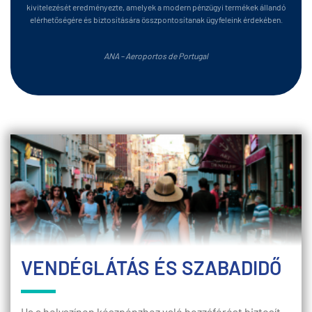
kivitelezését eredményezte, amelyek a modern pénzügyi termékek állandó
elérhetőségére és biztosítására összpontosítanak ügyfeleink érdekében.
ANA – Aeroportos de Portugal
VENDÉGLÁTÁS ÉS SZABADIDŐ
Ha a helyszínen készpénzhez való hozzáférést biztosít,