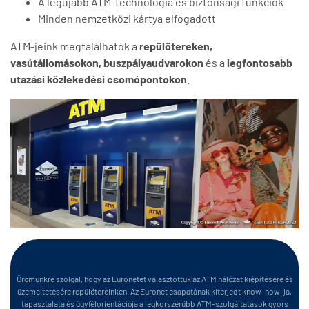
A legújabb ATM-technológia és biztonsági funkciók
Minden nemzetközi kártya elfogadott
ATM-jeink megtalálhatók a
repülőtereken,
vasútállomásokon, buszpályaudvarokon
és a
legfontosabb
utazási közlekedési csomópontokon
.
Örömünkre szolgál, hogy az Euronetet választottuk az ATM hálózat kiépítésére és
üzemeltetésére repülőtereinken. Az Euronet csapatának kiterjedt know-how-ja,
tapasztalata és ügyfélorientációja a legkorszerűbb ATM-szolgáltatások gyors