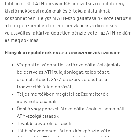
több mint 600 ATM-ünk van 145 nemzetközi repülőtéren,
kiváló működési rátánknak és értékajánlatunknak
köszönhetően. Helyszíni ATM-szolgáltatásaink közé tartozik
a több pénznemben történő pénzkiadás, a dinamikus
valutaváltás, a kártyafüggetlen pénzfelvétel, az ATM-reklám
és még sok más.
Előnyök a repülőterek és az utazásszervezők számára:
Végponttól végpontig tartó szolgáltatási ajánlat,
beleértve az ATM tulajdonjogát, telepítését,
üzemeltetését, 24×7-es szervizelését és a
tranzakciók feldolgozását.
Teljes mértékben megfelel az üzemeltetők
iránymutatásainak
Önálló vagy pénzváltói szolgáltatásokkal kombinált
ATM-szolgáltatások
További bevételi források
Több pénznemben történő készpénzfelvétel