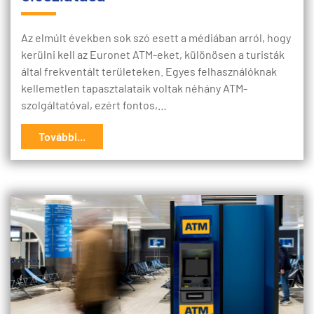
Az elmúlt években sok szó esett a médiában arról, hogy
kerülni kell az Euronet ATM-eket, különösen a turisták
által frekventált területeken. Egyes felhasználóknak
kellemetlen tapasztalataik voltak néhány ATM-
szolgáltatóval, ezért fontos,…
További...