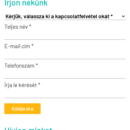
Írjon nekünk
Teljes név *
E-mail cím *
Telefonszám *
Írja le kérését *
Küldje el a