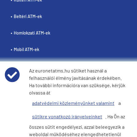
Beltéri ATM-ek
Homlokzati ATM-ek
Mobil ATM-ek
Az euronetatms.hu sütiket használ a
felhasználói élmény javításának érdekében.
Policies
Ha további információra van szüksége, kérjük
olvassa át
Weboldal felhasználási feltételei
adatvédelmi közleményünket valamint
a
Adatvédelmi nyilatkozat
sütikre vonatkozó irányelveinket
. Ha Ön az
összes sütit engedélyezi, azzal beleegyezik a
Cookie szabályzat
weboldal működéséhez elengedhetetlenül