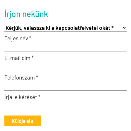
Írjon nekünk
Teljes név *
E-mail cím *
Telefonszám *
Írja le kérését *
Küldje el a