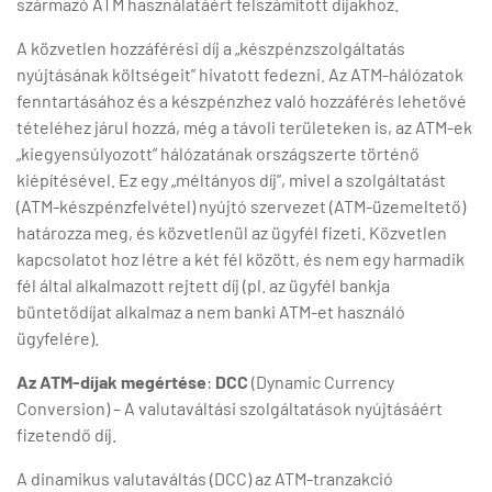
származó ATM használatáért felszámított díjakhoz.
A közvetlen hozzáférési díj a „készpénzszolgáltatás
nyújtásának költségeit” hivatott fedezni. Az ATM-hálózatok
fenntartásához és a készpénzhez való hozzáférés lehetővé
tételéhez járul hozzá, még a távoli területeken is, az ATM-ek
„kiegyensúlyozott” hálózatának országszerte történő
kiépítésével. Ez egy „méltányos díj”, mivel a szolgáltatást
(ATM-készpénzfelvétel) nyújtó szervezet (ATM-üzemeltető)
határozza meg, és közvetlenül az ügyfél fizeti. Közvetlen
kapcsolatot hoz létre a két fél között, és nem egy harmadik
fél által alkalmazott rejtett díj (pl. az ügyfél bankja
büntetődíjat alkalmaz a nem banki ATM-et használó
ügyfelére).
Az ATM-díjak megértése
:
DCC
(Dynamic Currency
Conversion) – A valutaváltási szolgáltatások nyújtásáért
fizetendő díj.
A dinamikus valutaváltás (DCC) az ATM-tranzakció