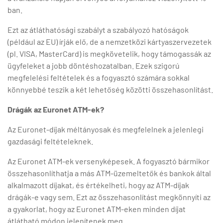
ban.
Ezt az átláthatósági szabályt a szabályozó hatóságok
(például az EU) írják elő, de a nemzetközi kártyaszervezetek
(pl. VISA, MasterCard) is megkövetelik, hogy támogassák az
ügyfeleket a jobb döntéshozatalban. Ezek szigorú
megfelelési feltételek és a fogyasztó számára sokkal
könnyebbé teszik a két lehetőség közötti összehasonlítást.
Drágák az Euronet ATM-ek?
Az Euronet-díjak méltányosak és megfelelnek a jelenlegi
gazdasági feltételeknek.
Az Euronet ATM-ek versenyképesek. A fogyasztó bármikor
összehasonlíthatja a más ATM-üzemeltetők és bankok által
alkalmazott díjakat, és értékelheti, hogy az ATM-díjak
drágák-e vagy sem. Ezt az összehasonlítást megkönnyíti az
a gyakorlat, hogy az Euronet ATM-eken minden díjat
átlátható módon jelenítenek meg.