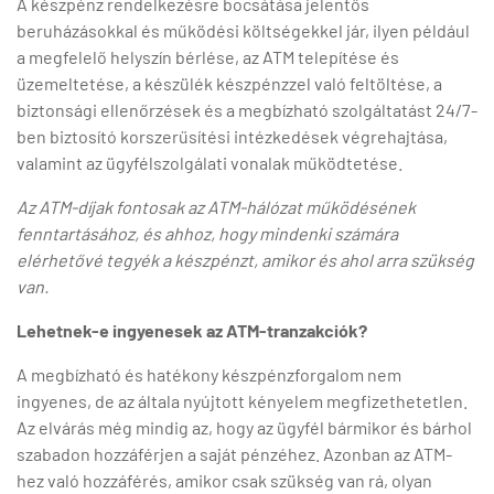
A készpénz rendelkezésre bocsátása jelentős
beruházásokkal és működési költségekkel jár, ilyen például
a megfelelő helyszín bérlése, az ATM telepítése és
üzemeltetése, a készülék készpénzzel való feltöltése, a
biztonsági ellenőrzések és a megbízható szolgáltatást 24/7-
ben biztosító korszerűsítési intézkedések végrehajtása,
valamint az ügyfélszolgálati vonalak működtetése.
Az ATM-díjak fontosak az ATM-hálózat működésének
fenntartásához, és ahhoz, hogy mindenki számára
elérhetővé tegyék a készpénzt, amikor és ahol arra szükség
van.
Lehetnek-e ingyenesek az ATM-tranzakciók?
A megbízható és hatékony készpénzforgalom nem
ingyenes, de az általa nyújtott kényelem megfizethetetlen.
Az elvárás még mindig az, hogy az ügyfél bármikor és bárhol
szabadon hozzáférjen a saját pénzéhez. Azonban az ATM-
hez való hozzáférés, amikor csak szükség van rá, olyan