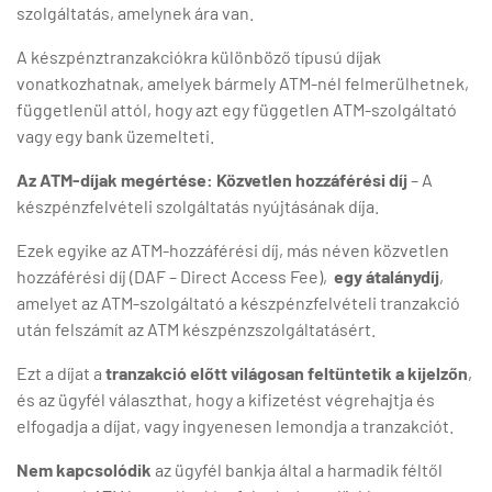
szolgáltatás, amelynek ára van.
A készpénztranzakciókra különböző típusú díjak
vonatkozhatnak, amelyek bármely ATM-nél felmerülhetnek,
függetlenül attól, hogy azt egy független ATM-szolgáltató
vagy egy bank üzemelteti.
Az ATM-díjak megértése:
Közvetlen hozzáférési díj
– A
készpénzfelvételi szolgáltatás nyújtásának díja.
Ezek egyike az ATM-hozzáférési díj, más néven közvetlen
hozzáférési díj (DAF – Direct Access Fee),
egy átalánydíj
,
amelyet az ATM-szolgáltató a készpénzfelvételi tranzakció
után felszámít az ATM készpénzszolgáltatásért.
Ezt a díjat a
tranzakció előtt világosan feltüntetik a kijelzőn
,
és az ügyfél választhat, hogy a kifizetést végrehajtja és
elfogadja a díjat, vagy ingyenesen lemondja a tranzakciót.
Nem kapcsolódik
az ügyfél bankja által a harmadik féltől