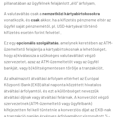
pillanatában az ügyfélnek felajánlott „élő” árfolyam.
A valutaváltás csak a
nemzetközi kártyabirtokosokra
vonatkozik, és
csak
akkor, ha a kifizetés pénzneme eltér az
ügyfél saját pénznemétől, pl. USD-kártyával történő
kifizetés esetén forint felvétel .
Ez egy
opcionális szolgáltatás
, amelynek keretében az ATM-
üzemeltető felajánlja a kártyabirtokosnak a lehetőséget,
hogy a) kiválassza a szükséges valutaváltást végző
szervezetet, azaz az ATM-üzemeltetőt vagy az ügyfél
bankját, vagy b) költségmentesen törölje a tranzakciót.
Az alkalmazott átváltási árfolyam eltérhet az Európai
Központi Bank (EKB) által naponta közzétett hivatalos
átváltási árfolyamtól, és ezt a különbséget nevezzük
átváltási díjnak vagy átváltási felárnak. A konverziót végző
szervezetnek (ATM-üzemeltető vagy ügyfélbank)
kifejezetten fel kell tüntetnie a konverziós díjat az EKB-nak
a tranzakció napján érvényes árfolyamához viszonyított %-