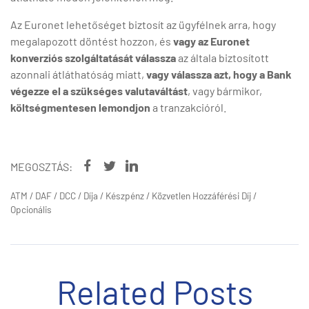
Az Euronet lehetőséget biztosít az ügyfélnek arra, hogy
megalapozott döntést hozzon, és
vagy az
Euronet
konverziós szolgáltatását válassza
az általa biztosított
azonnali átláthatóság miatt,
vagy válassza azt, hogy
a Bank
végezze el a szükséges valutaváltást
, vagy bármikor,
költségmentesen lemondjon
a tranzakcióról.
MEGOSZTÁS:
ATM
/
DAF
/
DCC
/
Díja
/
Készpénz
/
Közvetlen Hozzáférési Díj
/
Opcionális
Related Posts