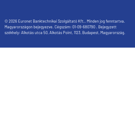
© 2026 Euronet Banktechnikai Szolgáltató Kft.. Minden jog fenntartva.
Magyarországon bejegyezve. Cégszám: 01-09-680790 . Bejegyzett
székhely: Alkotás utca 50, Alkotás Point, 1123, Budapest, Magyarország.