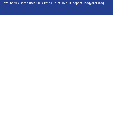
székhely: Alkotás utca 50, Alkotás Point, 1123, Budapest, Magyarország.