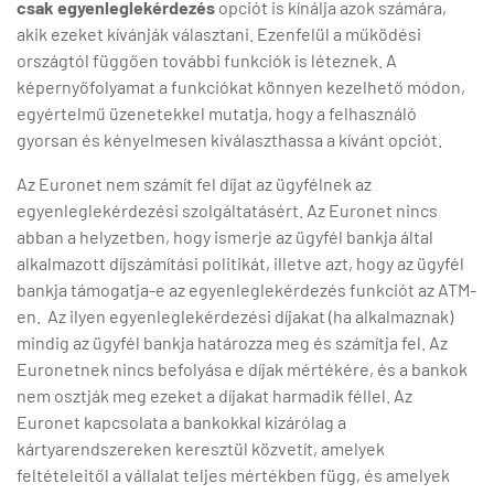
csak egyenleglekérdezés
opciót is kínálja azok számára,
akik ezeket kívánják választani. Ezenfelül a működési
országtól függően további funkciók is léteznek. A
képernyőfolyamat a funkciókat könnyen kezelhető módon,
egyértelmű üzenetekkel mutatja, hogy a felhasználó
gyorsan és kényelmesen kiválaszthassa a kívánt opciót.
Az Euronet nem számít fel díjat az ügyfélnek az
egyenleglekérdezési szolgáltatásért. Az Euronet nincs
abban a helyzetben, hogy ismerje az ügyfél bankja által
alkalmazott díjszámítási politikát, illetve azt, hogy az ügyfél
bankja támogatja-e az egyenleglekérdezés funkciót az ATM-
en. Az ilyen egyenleglekérdezési díjakat (ha alkalmaznak)
mindig az ügyfél bankja határozza meg és számítja fel. Az
Euronetnek nincs befolyása e díjak mértékére, és a bankok
nem osztják meg ezeket a díjakat harmadik féllel. Az
Euronet kapcsolata a bankokkal kizárólag a
kártyarendszereken keresztül közvetít, amelyek
feltételeitől a vállalat teljes mértékben függ, és amelyek